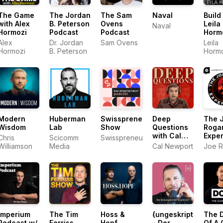
The Game
The Jordan
The Sam
Naval
Build
with Alex
B. Peterson
Ovens
Leila
Naval
Hormozi
Podcast
Podcast
Horm
Alex
Dr. Jordan
Sam Ovens
Leila
Hormozi
B. Peterson
Horm
Modern
Huberman
Swisspreneur
Deep
The 
Wisdom
Lab
Show
Questions
Roga
with Cal
Expe
Chris
Scicomm
Swisspreneur
Newport
Williamson
Media
Cal Newport
Joe 
Imperium
The Tim
Hoss &
{ungeskriptet}
The D
Podcast w/
Ferriss
Hopf
- Der
Of A