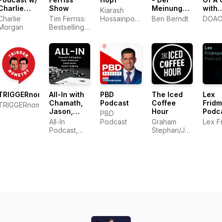
Charlie
Show
Meinungsfreiheit
with
Kiarash
Morgan
verpflichtet.
Stev
Charlie
Tim Ferriss:
Hossainpour,
Ben Berndt
DOA
Bartle
Morgan
Bestselling
Philip Hopf
Author,
Human
Guinea Pig
TRIGGERnometry
All-In with
PBD
The Iced
Lex
Chamath,
Podcast
Coffee
Frid
TRIGGERnometry
Jason,
Hour
Podc
PBD
Sacks &
All-In
Podcast
Graham
Lex F
Friedberg
Podcast,
Stephan/Jack
LLC
Selby