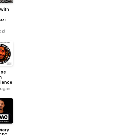
 with
ozi
ozi
Joe
n
rience
Rogan
iary
 CEO